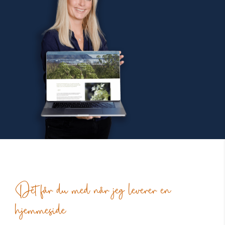
Dét får du med når jeg leverer en
hjemmeside