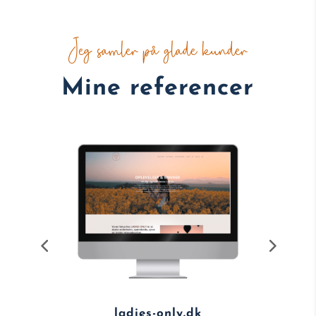
Jeg samler på glade kunder
Mine referencer
laeso-fish.dk