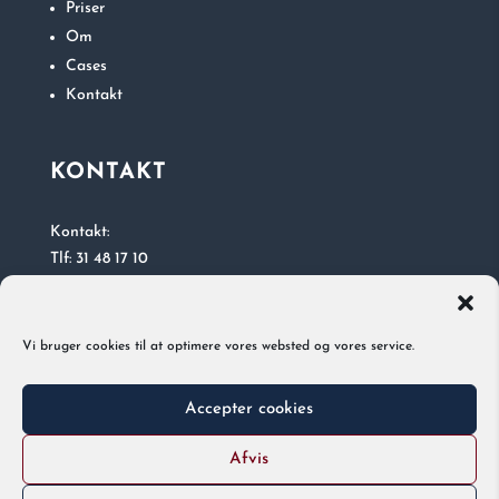
Priser
Om
Cases
Kontakt
KONTAKT
Kontakt:
Tlf: 31 48 17 10
E-mail:
florangsofie@gmail.com
Vi bruger cookies til at optimere vores websted og vores service.
Accepter cookies
Tak, for dit besøg! Jeg håber, vi
Afvis
snakkes ved.